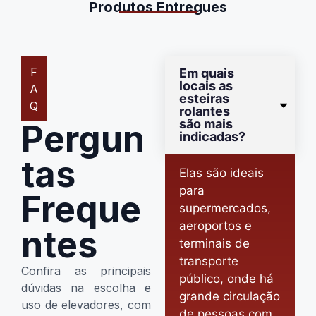
Produtos Entregues
F
Em quais
locais as
A
esteiras
Q
rolantes
são mais
Pergun
indicadas?
tas
Elas são ideais
para
Freque
supermercados,
aeroportos e
ntes
terminais de
transporte
Confira as principais
público, onde há
dúvidas na escolha e
grande circulação
uso de elevadores, com
de pessoas com