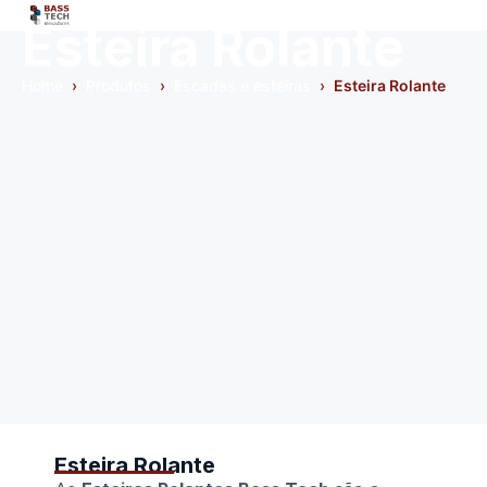
Esteira Rolante
Home
›
Produtos
›
Escadas e esteiras
›
Esteira Rolante
Esteira Rolante