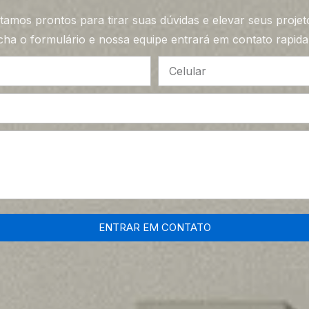
tamos prontos para tirar suas dúvidas e elevar seus projet
ha o formulário e nossa equipe entrará em contato rapid
ENTRAR EM CONTATO