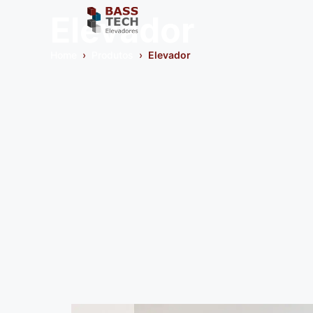
Elevador
Home
›
Produtos
›
Elevador