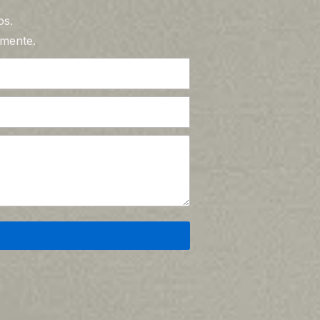
os.
amente.