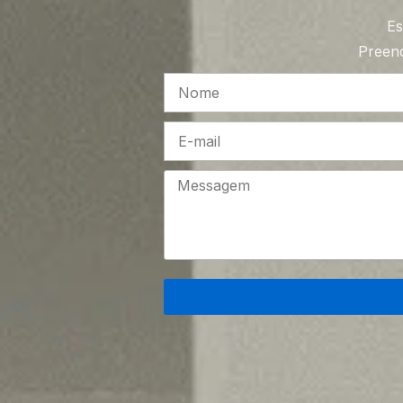
Es
Preenc