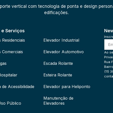
orte vertical com tecnologia de ponta e design persona
edificações.
 e Serviços
New
Inscr
 Residenciais
Elevador Industrial
s Comerciais
Elevador Automotivo
Ao se
Priva
Rua F
gas
Escada Rolante
Bairr
(11) 
ospitalar
Esteira Rolante
cont
 de Acessibilidade
Elevador para Heliponto
Manutenção de
Uso Público
Elevadores