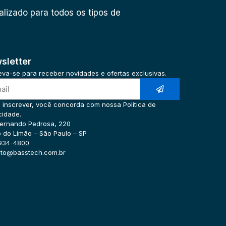
lizado para todos os tipos de
sletter
eva-se para receber novidades e ofertas exclusivas.
 inscrever, você concorda com nossa Política de
cidade.
ernando Pedrosa, 220
o do Limão – São Paulo – SP
3934-4800
ato@basstech.com.br